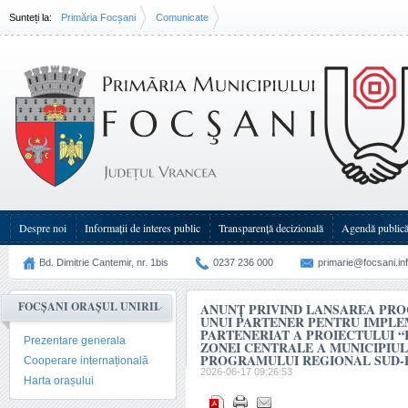
Sunteți la:
Primăria Focșani
Comunicate
ANUNŢ privind lansarea procedurii de selecție a unui partener pentru(...)
Despre noi
Informații de interes public
Transparenţă decizională
Agendă public
Bd. Dimitrie Cantemir, nr. 1bis
0237 236 000
primarie@focsani.in
FOCȘANI ORAȘUL UNIRII
ANUNŢ PRIVIND LANSAREA PROC
UNUI PARTENER PENTRU IMPLE
PARTENERIAT A PROIECTULUI “
Prezentare generala
ZONEI CENTRALE A MUNICIPIUL
PROGRAMULUI REGIONAL SUD-ES
Cooperare internațională
2026-06-17 09:26:53
Harta orașului