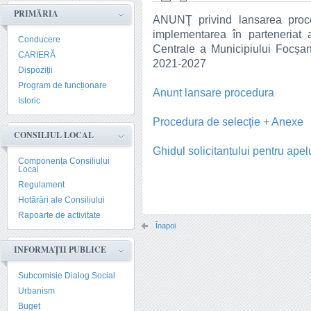
PRIMĂRIA
ANUNŢ privind lansarea proce
implementarea în parteneriat 
Conducere
Centrale a Municipiului Focșa
CARIERĂ
2021-2027
Dispoziții
Program de funcționare
Anunt lansare procedura
Istoric
Procedura de selecţie + Anexe
CONSILIUL LOCAL
Ghidul solicitantului pentru apel
Componența Consiliului
Local
Regulament
Hotărâri ale Consiliului
Rapoarte de activitate
Înapoi
INFORMAȚII PUBLICE
Subcomisie Dialog Social
Urbanism
Buget