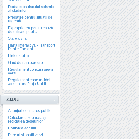
Telefoane utile
Reducerea riscului seismic
al clădirilor
Pregătire pentru situații de
urgență
Exproprierea pentru cauză
de utilitate publică
Stare civilă
Harta interactivă - Transport
Public Focșani
Link-uri utile
Ghid de reîntoarcere
Regulament concurs spații
verzi
Regulament concurs idei
amenajare Piața Unirii
MEDIU
Anunțuri de interes public
Colectarea separată și
reciclarea deșeurilor
Calitatea aerului
Parcuri și spații verzi