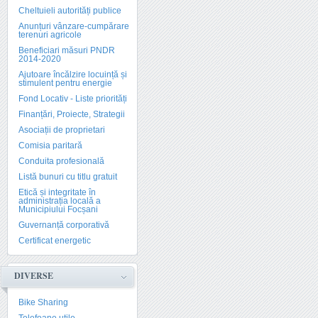
Cheltuieli autorități publice
Anunțuri vânzare-cumpărare
terenuri agricole
Beneficiari măsuri PNDR
2014-2020
Ajutoare încălzire locuință și
stimulent pentru energie
Fond Locativ - Liste priorități
Finanțări, Proiecte, Strategii
Asociații de proprietari
Comisia paritară
Conduita profesională
Listă bunuri cu titlu gratuit
Etică și integritate în
administrația locală a
Municipiului Focșani
Guvernanță corporativă
Certificat energetic
DIVERSE
Bike Sharing