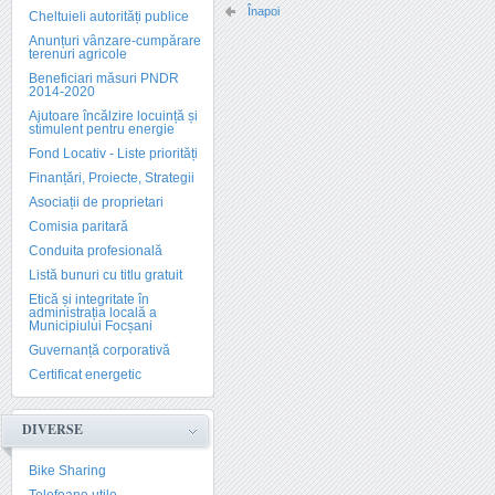
Înapoi
Cheltuieli autorități publice
Anunțuri vânzare-cumpărare
terenuri agricole
Beneficiari măsuri PNDR
2014-2020
Ajutoare încălzire locuință și
stimulent pentru energie
Fond Locativ - Liste priorități
Finanțări, Proiecte, Strategii
Asociații de proprietari
Comisia paritară
Conduita profesională
Listă bunuri cu titlu gratuit
Etică și integritate în
administrația locală a
Municipiului Focșani
Guvernanță corporativă
Certificat energetic
DIVERSE
Bike Sharing