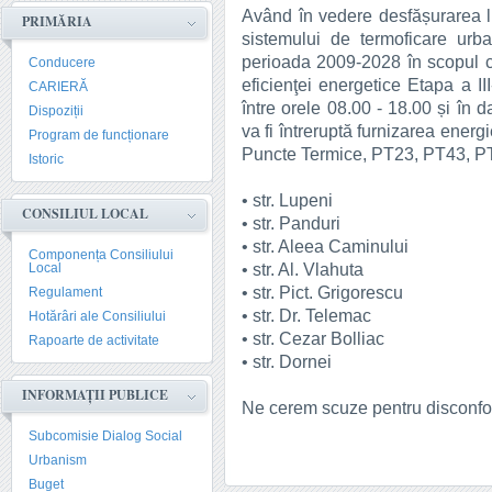
Având în vedere desfășurarea luc
PRIMĂRIA
sistemului de termoficare urb
perioada 2009-2028 în scopul con
Conducere
eficienţei energetice Etapa a I
CARIERĂ
între orele 08.00 - 18.00 și în 
Dispoziții
va fi întreruptă furnizarea energ
Program de funcționare
Puncte Termice, PT23, PT43, PT
Istoric
• str. Lupeni
CONSILIUL LOCAL
• str. Panduri
• str. Aleea Caminului
Componența Consiliului
• str. Al. Vlahuta
Local
• str. Pict. Grigorescu
Regulament
• str. Dr. Telemac
Hotărâri ale Consiliului
• str. Cezar Bolliac
Rapoarte de activitate
• str. Dornei
INFORMAȚII PUBLICE
Ne cerem scuze pentru disconfort
Subcomisie Dialog Social
Urbanism
Buget