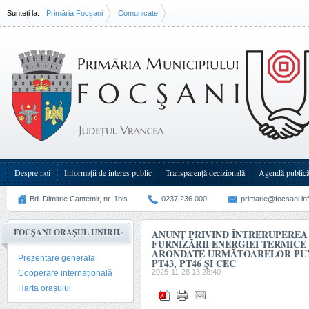
Sunteți la:
Primăria Focșani
Comunicate
Anunț privind întreruperea temporară a furnizării energiei termice la(...)
Despre noi
Informații de interes public
Transparenţă decizională
Agendă public
Bd. Dimitrie Cantemir, nr. 1bis
0237 236 000
primarie@focsani.in
FOCȘANI ORAȘUL UNIRII
ANUNȚ PRIVIND ÎNTRERUPERE
FURNIZĂRII ENERGIEI TERMICE
ARONDATE URMĂTOARELOR PUN
Prezentare generala
PT43, PT46 ȘI CEC
2025-11-28 13:28:40
Cooperare internațională
Harta orașului