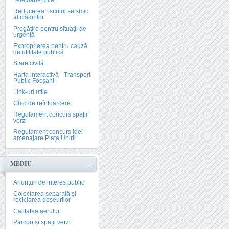
Telefoane utile
Reducerea riscului seismic
al clădirilor
Pregătire pentru situații de
urgență
Exproprierea pentru cauză
de utilitate publică
Stare civilă
Harta interactivă - Transport
Public Focșani
Link-uri utile
Ghid de reîntoarcere
Regulament concurs spații
verzi
Regulament concurs idei
amenajare Piața Unirii
MEDIU
Anunțuri de interes public
Colectarea separată și
reciclarea deșeurilor
Calitatea aerului
Parcuri și spații verzi