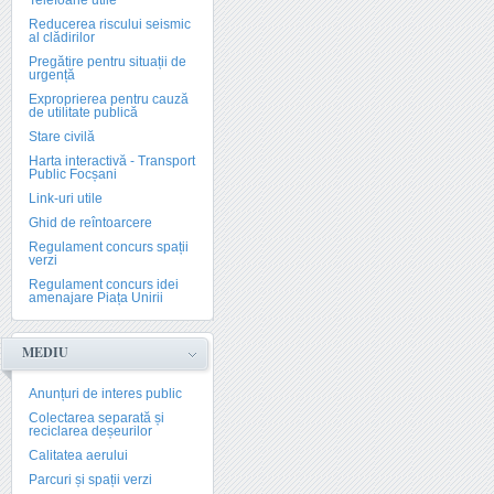
Telefoane utile
Reducerea riscului seismic
al clădirilor
Pregătire pentru situații de
urgență
Exproprierea pentru cauză
de utilitate publică
Stare civilă
Harta interactivă - Transport
Public Focșani
Link-uri utile
Ghid de reîntoarcere
Regulament concurs spații
verzi
Regulament concurs idei
amenajare Piața Unirii
MEDIU
Anunțuri de interes public
Colectarea separată și
reciclarea deșeurilor
Calitatea aerului
Parcuri și spații verzi