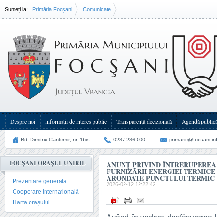
Sunteți la:
Primăria Focșani
Comunicate
Anunț privind întreruperea temporară a furnizării energiei termice la(...)
Despre noi
Informații de interes public
Transparenţă decizională
Agendă public
Bd. Dimitrie Cantemir, nr. 1bis
0237 236 000
primarie@focsani.in
FOCȘANI ORAȘUL UNIRII
ANUNȚ PRIVIND ÎNTRERUPERE
FURNIZĂRII ENERGIEI TERMICE
ARONDATE PUNCTULUI TERMIC 
Prezentare generala
2026-02-12 12:22:42
Cooperare internațională
Harta orașului