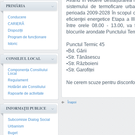
Având în vedere desfășurarea luc
PRIMĂRIA
sistemului de termoficare urb
perioada 2009-2028 în scopul con
Conducere
eficienţei energetice Etapa a I
CARIERĂ
între orele 08.00 - 13.00, va f
Dispoziții
blocurile arondate Punctului Ter
Program de funcționare
Istoric
Punctul Termic 45
•Bd. Gării
•Str. Tănăsescu
CONSILIUL LOCAL
•Str. Războieni
•Str. Garofiței
Componența Consiliului
Local
Regulament
Ne cerem scuze pentru disconfort
Hotărâri ale Consiliului
Rapoarte de activitate
Înapoi
INFORMAȚII PUBLICE
Subcomisie Dialog Social
Urbanism
Buget