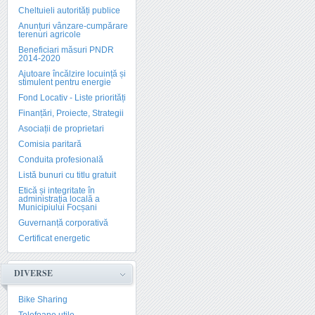
Cheltuieli autorități publice
Anunțuri vânzare-cumpărare
terenuri agricole
Beneficiari măsuri PNDR
2014-2020
Ajutoare încălzire locuință și
stimulent pentru energie
Fond Locativ - Liste priorități
Finanțări, Proiecte, Strategii
Asociații de proprietari
Comisia paritară
Conduita profesională
Listă bunuri cu titlu gratuit
Etică și integritate în
administrația locală a
Municipiului Focșani
Guvernanță corporativă
Certificat energetic
DIVERSE
Bike Sharing