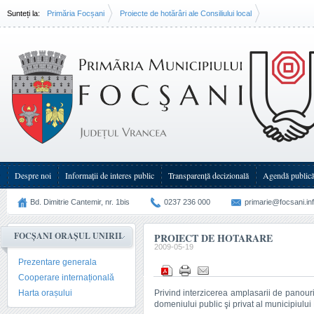
Sunteți la:
Primăria Focșani
Proiecte de hotărâri ale Consiliului local
PROIECT DE HOTARARE
Despre noi
Informații de interes public
Transparenţă decizională
Agendă public
Bd. Dimitrie Cantemir, nr. 1bis
0237 236 000
primarie@focsani.in
FOCȘANI ORAȘUL UNIRII
PROIECT DE HOTARARE
2009-05-19
Prezentare generala
Cooperare internațională
Harta orașului
Privind interzicerea amplasarii de panouri 
domeniului public şi privat al municipiului