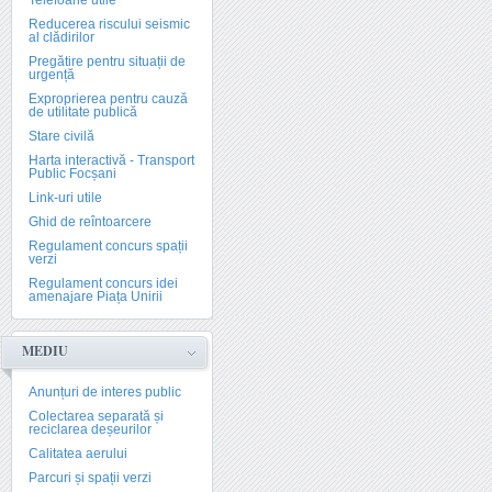
Telefoane utile
Reducerea riscului seismic
al clădirilor
Pregătire pentru situații de
urgență
Exproprierea pentru cauză
de utilitate publică
Stare civilă
Harta interactivă - Transport
Public Focșani
Link-uri utile
Ghid de reîntoarcere
Regulament concurs spații
verzi
Regulament concurs idei
amenajare Piața Unirii
MEDIU
Anunțuri de interes public
Colectarea separată și
reciclarea deșeurilor
Calitatea aerului
Parcuri și spații verzi