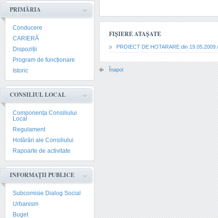
PRIMĂRIA
Conducere
FIȘIERE ATAȘATE
CARIERĂ
PROIECT DE HOTARARE din 19.05.2009 /
Dispoziții
Program de funcționare
Înapoi
Istoric
CONSILIUL LOCAL
Componența Consiliului
Local
Regulament
Hotărâri ale Consiliului
Rapoarte de activitate
INFORMAȚII PUBLICE
Subcomisie Dialog Social
Urbanism
Buget