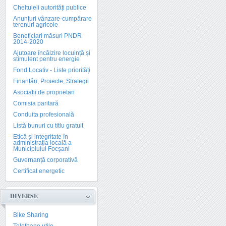
Cheltuieli autorități publice
Anunțuri vânzare-cumpărare
terenuri agricole
Beneficiari măsuri PNDR
2014-2020
Ajutoare încălzire locuință și
stimulent pentru energie
Fond Locativ - Liste priorități
Finanțări, Proiecte, Strategii
Asociații de proprietari
Comisia paritară
Conduita profesională
Listă bunuri cu titlu gratuit
Etică și integritate în
administrația locală a
Municipiului Focșani
Guvernanță corporativă
Certificat energetic
DIVERSE
Bike Sharing