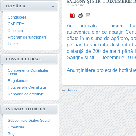
SALIGNY ȘI STR. 1 DECEMBRIE 1
2025-07-02
PRIMĂRIA
Conducere
CARIERĂ
Act normativ - proiect hotă
Dispoziții
autovehiculelor ce aparțin Cent
Program de funcționare
aflate în misiune de apărare, or
Istoric
pe banda specială destinată tra
distanță de 200 de metri până la
Saligny și str. 1 Decembrie 191
CONSILIUL LOCAL
Anunț inițiere proiect de hotărâr
Componența Consiliului
Local
Regulament
Hotărâri ale Consiliului
Înapoi
Rapoarte de activitate
INFORMAȚII PUBLICE
Subcomisie Dialog Social
Urbanism
Buget