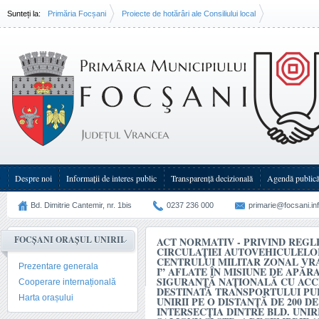
Sunteți la:
Primăria Focșani
Proiecte de hotărâri ale Consiliului local
Act normativ - privind reglementarea circulației autovehiculelor ce aparțin Centrului militar
„Regele Carol I” aflate în misiune de apărare, ordine publică și siguranță națională cu acc
specială destinată transportului public local din bld. Unirii pe o distanță de 200 de metri până
dintre bld. Unirii cu str. Anghel Saligny și str. 1 Decembrie 1918
Despre noi
Informații de interes public
Transparenţă decizională
Agendă public
Bd. Dimitrie Cantemir, nr. 1bis
0237 236 000
primarie@focsani.in
FOCȘANI ORAȘUL UNIRII
ACT NORMATIV - PRIVIND REG
CIRCULAȚIEI AUTOVEHICULELO
CENTRULUI MILITAR ZONAL VR
Prezentare generala
I” AFLATE ÎN MISIUNE DE APĂR
SIGURANȚĂ NAȚIONALĂ CU ACC
Cooperare internațională
DESTINATĂ TRANSPORTULUI PUB
Harta orașului
UNIRII PE O DISTANȚĂ DE 200 D
INTERSECȚIA DINTRE BLD. UNIR