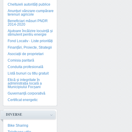
Cheltuieli autorități publice
Anunțuri vânzare-cumpărare
terenuri agricole
Beneficiari măsuri PNDR
2014-2020
Ajutoare încălzire locuință și
stimulent pentru energie
Fond Locativ - Liste priorități
Finanțări, Proiecte, Strategii
Asociații de proprietari
Comisia paritară
Conduita profesională
Listă bunuri cu titlu gratuit
Etică și integritate în
administrația locală a
Municipiului Focșani
Guvernanță corporativă
Certificat energetic
DIVERSE
Bike Sharing