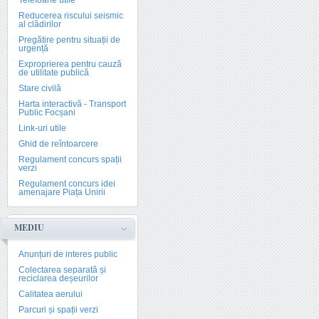
Telefoane utile
Reducerea riscului seismic
al clădirilor
Pregătire pentru situații de
urgență
Exproprierea pentru cauză
de utilitate publică
Stare civilă
Harta interactivă - Transport
Public Focșani
Link-uri utile
Ghid de reîntoarcere
Regulament concurs spații
verzi
Regulament concurs idei
amenajare Piața Unirii
MEDIU
Anunțuri de interes public
Colectarea separată și
reciclarea deșeurilor
Calitatea aerului
Parcuri și spații verzi