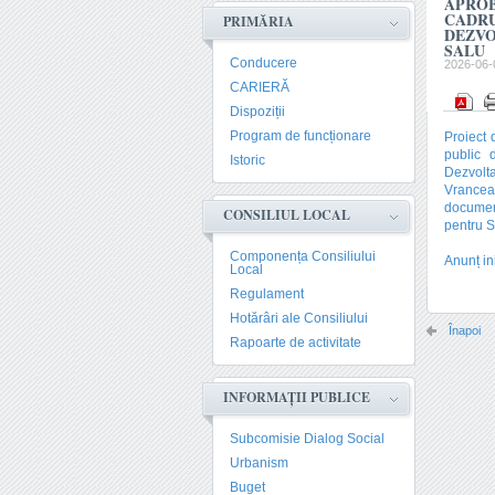
APROB
CADRU
PRIMĂRIA
DEZVO
SALU
Conducere
2026-06-
CARIERĂ
Dispoziții
Program de funcționare
Proiect 
public d
Istoric
Dezvolta
Vrancea
document
CONSILIUL LOCAL
pentru S
Componența Consiliului
Anunț in
Local
Regulament
Hotărâri ale Consiliului
Înapoi
Rapoarte de activitate
INFORMAȚII PUBLICE
Subcomisie Dialog Social
Urbanism
Buget