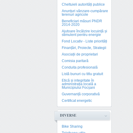
Cheltuieli autorități publice
Anunțuri vânzare-cumpărare
terenuri agricole
Beneficiari măsuri PNDR
2014-2020
Ajutoare încălzire locuință și
stimulent pentru energie
Fond Locativ - Liste priorități
Finanțări, Proiecte, Strategii
Asociații de proprietari
Comisia paritară
Conduita profesională
Listă bunuri cu titlu gratuit
Etică și integritate în
administrația locală a
Municipiului Focșani
Guvernanță corporativă
Certificat energetic
DIVERSE
Bike Sharing