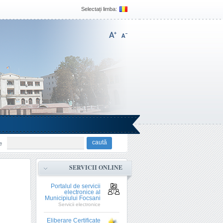
Selectați limba:
e
SERVICII ONLINE
Portalul de servicii
electronice al
Municipiului Focsani
Servicii electronice
Eliberare Certificate