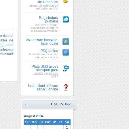
de Urbanism
Obtine un certificat de
urbanism on-line
Registratura
primărie
Vizualizare stadiu
documente intrate în
registratura Primăriei
rviciului
Vizualizare Impozite,
iației de
taxe locale
, județul
întreaga
Plăţi online
omunitară
Posibilitatea de a plati
alte servicii online
Plată SMS acces
transport greu
valabilă din 10 iulie
2017
Instructiuni utilizare
servicii online
CALENDAR
August
2026
Su
Mo
Tu
We
Th
Fr
Sa
1