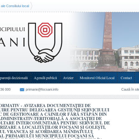
ale Consiliului local
tru delegarea gestiunii serviciului public de
-teritorială a Asociației de Dezvoltare
ităților Focșani și Golești, județul Vrancea și
i Focșani să aprobe întreaga documentație de
Dezvoltare Intercomunitară pentru Serviciul de
parenţă decizională
Agendă publică
Avizier
Monitorul Oficial Local
Contact
236 000
primarie@focsani.info
Caută în sit
ORMATIV - AVIZAREA DOCUMENTAȚIEI DE
UIRE PENTRU DELEGAREA GESTIUNII SERVICIULUI
C DE GESTIONARE A CÂINILOR FĂRĂ STĂPÂN DIN
ADMINISTRATIV-TERITORIALĂ A ASOCIAȚIEI DE
LTARE INTERCOMUNITARĂ PENTRU SERVICIUL DE
RIZARE A LOCALITĂȚILOR FOCȘANI ȘI GOLEȘTI,
UL VRANCEA ȘI ACORDAREA MANDATULUI
AL PRIMARULUI MUNICIPIULUI FOCȘANI SĂ