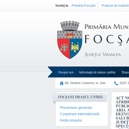
Sunteți la:
Primăria Focșani
Proiecte de hotărâri 
Act normativ - avizarea documentației de atribuire pen
gestionare a câinilor fără stăpân din aria administrativ
Intercomunitară pentru Serviciul de Salubrizare a local
acordarea mandatului special Primarului Municipiulu
atribuire în cadrul Adunării Generale a Asociației de 
salu
Despre noi
Informații de interes public
Trans
Bd. Dimitrie Cantemir, nr. 1bis
0237 
FOCȘANI ORAȘUL UNIRII
ACT N
ATRIB
PUBLI
Prezentare generala
ARIA 
DEZVO
Cooperare internațională
SALUB
Harta orașului
JUDEȚ
SPECI