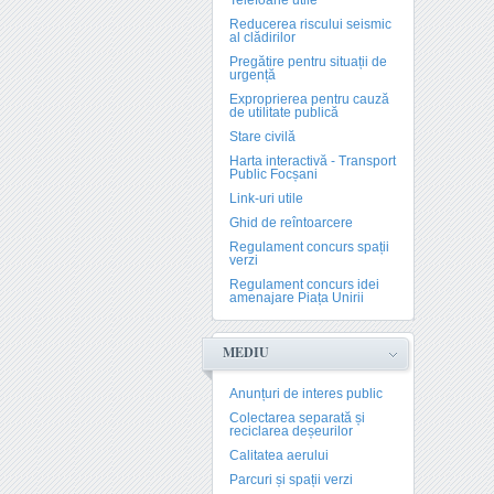
Telefoane utile
Reducerea riscului seismic
al clădirilor
Pregătire pentru situații de
urgență
Exproprierea pentru cauză
de utilitate publică
Stare civilă
Harta interactivă - Transport
Public Focșani
Link-uri utile
Ghid de reîntoarcere
Regulament concurs spații
verzi
Regulament concurs idei
amenajare Piața Unirii
MEDIU
Anunțuri de interes public
Colectarea separată și
reciclarea deșeurilor
Calitatea aerului
Parcuri și spații verzi