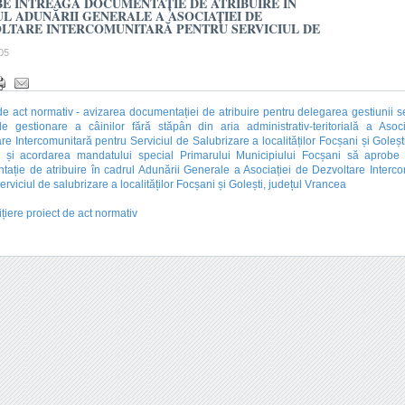
E ÎNTREAGA DOCUMENTAȚIE DE ATRIBUIRE ÎN
L ADUNĂRII GENERALE A ASOCIAȚIEI DE
LTARE INTERCOMUNITARĂ PENTRU SERVICIUL DE
05
de act normativ - avizarea documentației de atribuire pentru delegarea gestiunii se
e gestionare a câinilor fără stăpân din aria administrativ-teritorială a Asoc
re Intercomunitară pentru Serviciul de Salubrizare a localităților Focșani și Golești
 și acordarea mandatului special Primarului Municipiului Focșani să aprobe 
ație de atribuire în cadrul Adunării Generale a Asociației de Dezvoltare Interc
erviciul de salubrizare a localităților Focșani și Golești, județul Vrancea
ițiere proiect de act normativ