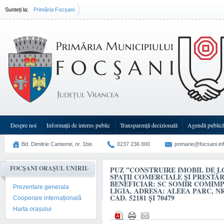
Sunteți la:
Primăria Focșani
PUZ ”Construire imobil de locuințe colective cu spații comerciale și prestări servicii la parter
SC SOMIR COMIMPEX SRL prin Sotirca Ligia, adresa: aleea Parc, nr. 1, T 204, P 11168, n
și 70479
Despre noi
Informații de interes public
Transparenţă decizională
Agendă public
Bd. Dimitrie Cantemir, nr. 1bis
0237 236 000
primarie@focsani.in
FOCȘANI ORAȘUL UNIRII
PUZ ”CONSTRUIRE IMOBIL DE 
SPAȚII COMERCIALE ȘI PRESTĂRI
BENEFICIAR: SC SOMIR COMIMP
Prezentare generala
LIGIA, ADRESA: ALEEA PARC, NR. 1
CAD. 52181 ȘI 70479
Cooperare internațională
Harta orașului