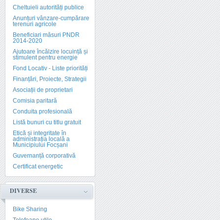
Cheltuieli autorități publice
Anunțuri vânzare-cumpărare
terenuri agricole
Beneficiari măsuri PNDR
2014-2020
Ajutoare încălzire locuință și
stimulent pentru energie
Fond Locativ - Liste priorități
Finanțări, Proiecte, Strategii
Asociații de proprietari
Comisia paritară
Conduita profesională
Listă bunuri cu titlu gratuit
Etică și integritate în
administrația locală a
Municipiului Focșani
Guvernanță corporativă
Certificat energetic
DIVERSE
Bike Sharing