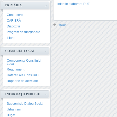
intenție elaborare PUZ
PRIMĂRIA
Conducere
CARIERĂ
Înapoi
Dispoziții
Program de funcționare
Istoric
CONSILIUL LOCAL
Componența Consiliului
Local
Regulament
Hotărâri ale Consiliului
Rapoarte de activitate
INFORMAȚII PUBLICE
Subcomisie Dialog Social
Urbanism
Buget