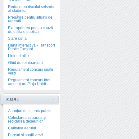
Telefoane utile
Reducerea riscului seismic
al clădirilor
Pregătire pentru situații de
urgență
Exproprierea pentru cauză
de utilitate publică
Stare civilă
Harta interactivă - Transport
Public Focșani
Link-uri utile
Ghid de reîntoarcere
Regulament concurs spații
verzi
Regulament concurs idei
amenajare Piața Unirii
MEDIU
Anunțuri de interes public
Colectarea separată și
reciclarea deșeurilor
Calitatea aerului
Parcuri și spații verzi