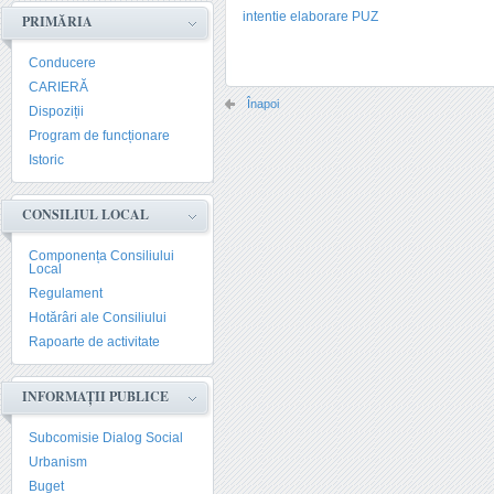
intentie elaborare PUZ
PRIMĂRIA
Conducere
CARIERĂ
Înapoi
Dispoziții
Program de funcționare
Istoric
CONSILIUL LOCAL
Componența Consiliului
Local
Regulament
Hotărâri ale Consiliului
Rapoarte de activitate
INFORMAȚII PUBLICE
Subcomisie Dialog Social
Urbanism
Buget