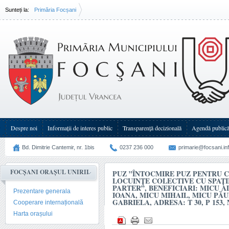
Sunteți la:
Primăria Focșani
PUZ ”Întocmire PUZ pentru construire imobil locuințe colective cu spații comerciale la parter
Micu Adrian - Marian, Micu Ioana, Micu Mihail, Micu Păuna și Bîrsan Gabriela, adresa: T 30,
cad. 64154
Despre noi
Informații de interes public
Transparenţă decizională
Agendă public
Bd. Dimitrie Cantemir, nr. 1bis
0237 236 000
primarie@focsani.in
FOCȘANI ORAȘUL UNIRII
PUZ ”ÎNTOCMIRE PUZ PENTRU 
LOCUINȚE COLECTIVE CU SPAȚI
PARTER”, BENEFICIARI: MICU A
Prezentare generala
IOANA, MICU MIHAIL, MICU PĂU
GABRIELA, ADRESA: T 30, P 153, 
Cooperare internațională
Harta orașului