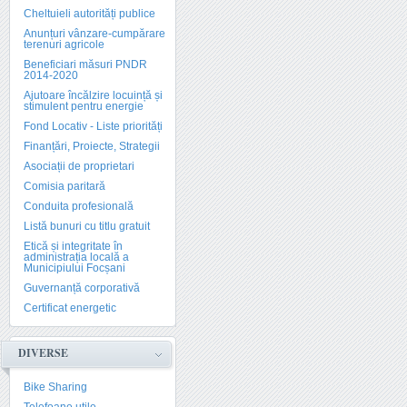
Cheltuieli autorități publice
Anunțuri vânzare-cumpărare
terenuri agricole
Beneficiari măsuri PNDR
2014-2020
Ajutoare încălzire locuință și
stimulent pentru energie
Fond Locativ - Liste priorități
Finanțări, Proiecte, Strategii
Asociații de proprietari
Comisia paritară
Conduita profesională
Listă bunuri cu titlu gratuit
Etică și integritate în
administrația locală a
Municipiului Focșani
Guvernanță corporativă
Certificat energetic
DIVERSE
Bike Sharing