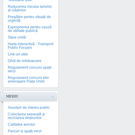
Telefoane utile
Reducerea riscului seismic
al clădirilor
Pregătire pentru situații de
urgență
Exproprierea pentru cauză
de utilitate publică
Stare civilă
Harta interactivă - Transport
Public Focșani
Link-uri utile
Ghid de reîntoarcere
Regulament concurs spații
verzi
Regulament concurs idei
amenajare Piața Unirii
MEDIU
Anunțuri de interes public
Colectarea separată și
reciclarea deșeurilor
Calitatea aerului
Parcuri și spații verzi