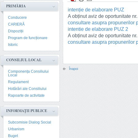
PRIMĂRIA
intenție de elaborare PUZ
A obținut aviz de oportunitate nr
Conducere
consultare asupra propunerilor 
CARIERĂ
intentie de elaborare PUZ 2
Dispoziții
A obținut aviz de oportunitate nr
Program de funcționare
consultare asupra propunerilor 
Istoric
CONSILIUL LOCAL
Înapoi
Componența Consiliului
Local
Regulament
Hotărâri ale Consiliului
Rapoarte de activitate
INFORMAȚII PUBLICE
Subcomisie Dialog Social
Urbanism
Buget