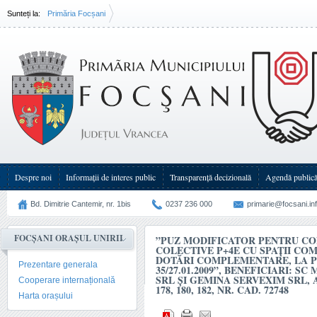
Sunteți la:
Primăria Focșani
”PUZ modificator pentru construire locuințe colective P+4E cu spații comerciale la parter și 
complementare, la PUZ aprobat prin HCL 35/27.01.2009”, beneficiari: SC MYLANYARY
SRL și GEMINA SERVEXIM SRL, adresa: T 38, 39, P 175, 178, 180, 182, nr. cad. 72748
Despre noi
Informații de interes public
Transparenţă decizională
Agendă public
Bd. Dimitrie Cantemir, nr. 1bis
0237 236 000
primarie@focsani.in
FOCȘANI ORAȘUL UNIRII
”PUZ MODIFICATOR PENTRU CO
COLECTIVE P+4E CU SPAȚII CO
DOTĂRI COMPLEMENTARE, LA P
Prezentare generala
35/27.01.2009”, BENEFICIARI: 
SRL ȘI GEMINA SERVEXIM SRL, AD
Cooperare internațională
178, 180, 182, NR. CAD. 72748
Harta orașului