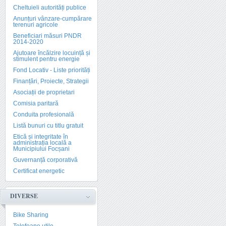
Cheltuieli autorități publice
Anunțuri vânzare-cumpărare
terenuri agricole
Beneficiari măsuri PNDR
2014-2020
Ajutoare încălzire locuință și
stimulent pentru energie
Fond Locativ - Liste priorități
Finanțări, Proiecte, Strategii
Asociații de proprietari
Comisia paritară
Conduita profesională
Listă bunuri cu titlu gratuit
Etică și integritate în
administrația locală a
Municipiului Focșani
Guvernanță corporativă
Certificat energetic
DIVERSE
Bike Sharing