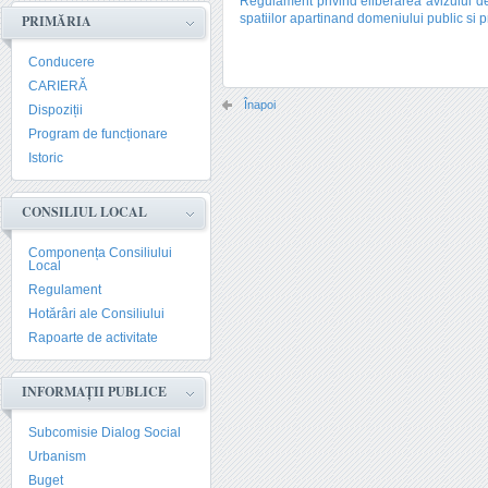
Regulament privind eliberarea avizului de 
spatiilor apartinand domeniului public si p
PRIMĂRIA
Conducere
CARIERĂ
Înapoi
Dispoziții
Program de funcționare
Istoric
CONSILIUL LOCAL
Componența Consiliului
Local
Regulament
Hotărâri ale Consiliului
Rapoarte de activitate
INFORMAȚII PUBLICE
Subcomisie Dialog Social
Urbanism
Buget