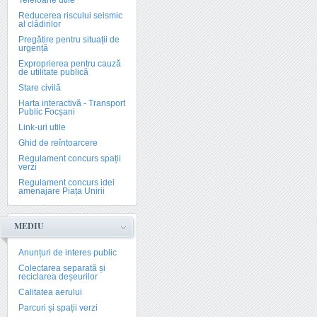
Telefoane utile
Reducerea riscului seismic
al clădirilor
Pregătire pentru situații de
urgență
Exproprierea pentru cauză
de utilitate publică
Stare civilă
Harta interactivă - Transport
Public Focșani
Link-uri utile
Ghid de reîntoarcere
Regulament concurs spații
verzi
Regulament concurs idei
amenajare Piața Unirii
MEDIU
Anunțuri de interes public
Colectarea separată și
reciclarea deșeurilor
Calitatea aerului
Parcuri și spații verzi