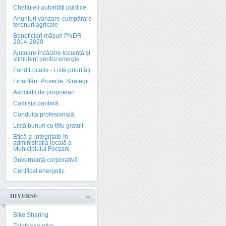
Cheltuieli autorități publice
Anunțuri vânzare-cumpărare
terenuri agricole
Beneficiari măsuri PNDR
2014-2020
Ajutoare încălzire locuință și
stimulent pentru energie
Fond Locativ - Liste priorități
Finanțări, Proiecte, Strategii
Asociații de proprietari
Comisia paritară
Conduita profesională
Listă bunuri cu titlu gratuit
Etică și integritate în
administrația locală a
Municipiului Focșani
Guvernanță corporativă
Certificat energetic
DIVERSE
Bike Sharing