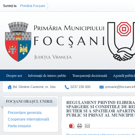
Sunteți la:
Primăria Focșani
Regulament privind eliberarea avizului de spargere si conditiile de refacere a sistemului ruti
spatiilor apartinand domeniului public si privat al municipiului Focsani
Despre noi
Informații de interes public
Transparenţă decizională
Agendă public
Bd. Dimitrie Cantemir, nr. 1bis
0237 236 000
primarie@focsani.in
FOCȘANI ORAȘUL UNIRII
REGULAMENT PRIVIND ELIBERA
SPARGERE SI CONDITIILE DE R
RUTIER SI A SPATIILOR APART
Prezentare generala
PUBLIC SI PRIVAT AL MUNICIPI
Cooperare internațională
Harta orașului