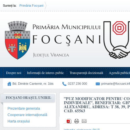
Sunteți la:
Primăria Focșani
”PUZ modificator pentru construire locuințe individuale”, beneficiar: Ghyka Mihail Alexandr
38, 39, P 175-178, 180-182, nr. cad. 65563
Despre noi
Informații de interes public
Transparenţă decizională
Agendă public
Bd. Dimitrie Cantemir, nr. 1bis
0237 236 000
primarie@focsani.in
FOCȘANI ORAȘUL UNIRII
”PUZ MODIFICATOR PENTRU CO
INDIVIDUALE”, BENEFICIAR: G
ALEXANDRU, ADRESA: T 38, 39, P 1
Prezentare generala
CAD. 65563
Cooperare internațională
Harta orașului