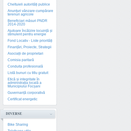
Cheltuieli autorități publice
Anunțuri vânzare-cumpărare
terenuri agricole
Beneficiari măsuri PNDR
2014-2020
Ajutoare încălzire locuință și
stimulent pentru energie
Fond Locativ - Liste priorități
Finanțări, Proiecte, Strategii
Asociații de proprietari
Comisia paritară
Conduita profesională
Listă bunuri cu titlu gratuit
Etică și integritate în
administrația locală a
Municipiului Focșani
Guvernanță corporativă
Certificat energetic
DIVERSE
Bike Sharing