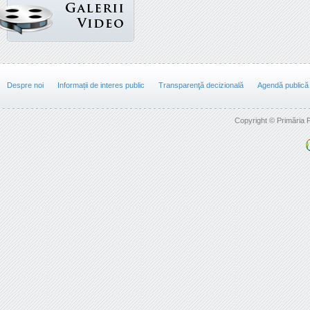
Despre noi
Informații de interes public
Transparenţă decizională
Agendă publică
Copyright © Primăria F