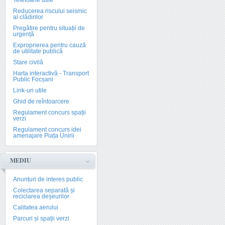
Telefoane utile
Reducerea riscului seismic
al clădirilor
Pregătire pentru situații de
urgență
Exproprierea pentru cauză
de utilitate publică
Stare civilă
Harta interactivă - Transport
Public Focșani
Link-uri utile
Ghid de reîntoarcere
Regulament concurs spații
verzi
Regulament concurs idei
amenajare Piața Unirii
MEDIU
Anunțuri de interes public
Colectarea separată și
reciclarea deșeurilor
Calitatea aerului
Parcuri și spații verzi