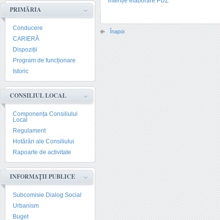
intenție elaborare PUZ
PRIMĂRIA
Conducere
Înapoi
CARIERĂ
Dispoziții
Program de funcționare
Istoric
CONSILIUL LOCAL
Componența Consiliului
Local
Regulament
Hotărâri ale Consiliului
Rapoarte de activitate
INFORMAȚII PUBLICE
Subcomisie Dialog Social
Urbanism
Buget