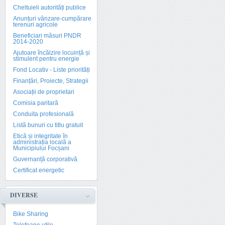
Cheltuieli autorități publice
Anunțuri vânzare-cumpărare
terenuri agricole
Beneficiari măsuri PNDR
2014-2020
Ajutoare încălzire locuință și
stimulent pentru energie
Fond Locativ - Liste priorități
Finanțări, Proiecte, Strategii
Asociații de proprietari
Comisia paritară
Conduita profesională
Listă bunuri cu titlu gratuit
Etică și integritate în
administrația locală a
Municipiului Focșani
Guvernanță corporativă
Certificat energetic
DIVERSE
Bike Sharing