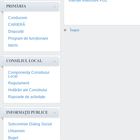
intenție elaborare PUZ
PRIMĂRIA
Conducere
CARIERĂ
Înapoi
Dispoziții
Program de funcționare
Istoric
CONSILIUL LOCAL
Componența Consiliului
Local
Regulament
Hotărâri ale Consiliului
Rapoarte de activitate
INFORMAȚII PUBLICE
Subcomisie Dialog Social
Urbanism
Buget