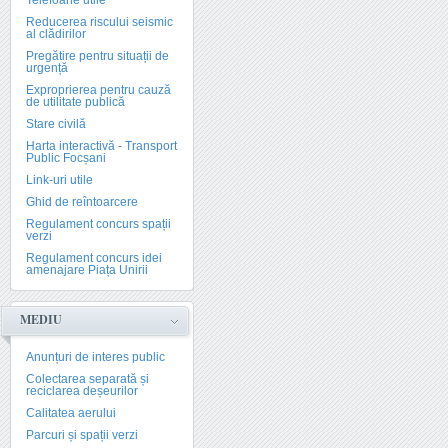
Telefoane utile
Reducerea riscului seismic
al clădirilor
Pregătire pentru situații de
urgență
Exproprierea pentru cauză
de utilitate publică
Stare civilă
Harta interactivă - Transport
Public Focșani
Link-uri utile
Ghid de reîntoarcere
Regulament concurs spații
verzi
Regulament concurs idei
amenajare Piața Unirii
MEDIU
Anunțuri de interes public
Colectarea separată și
reciclarea deșeurilor
Calitatea aerului
Parcuri și spații verzi