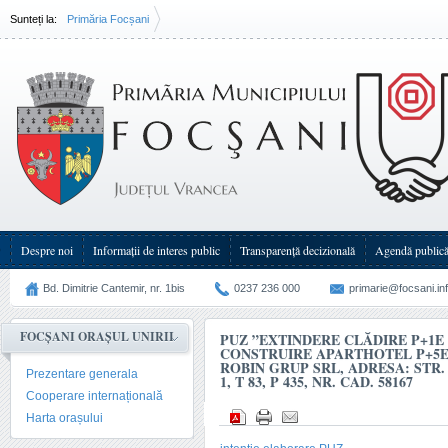
Sunteți la:
Primăria Focșani
PUZ ”Extindere clădire P+1E nefinalizată și construire aparthotel P+5E+6R”, beneficiar: R
adresa: str. Calea Munteniei nr. 1, T 83, P 435, nr. cad. 58167
Despre noi
Informații de interes public
Transparenţă decizională
Agendă public
Bd. Dimitrie Cantemir, nr. 1bis
0237 236 000
primarie@focsani.in
FOCȘANI ORAȘUL UNIRII
PUZ ”EXTINDERE CLĂDIRE P+1E 
CONSTRUIRE APARTHOTEL P+5E+
ROBIN GRUP SRL, ADRESA: STR.
Prezentare generala
1, T 83, P 435, NR. CAD. 58167
Cooperare internațională
Harta orașului