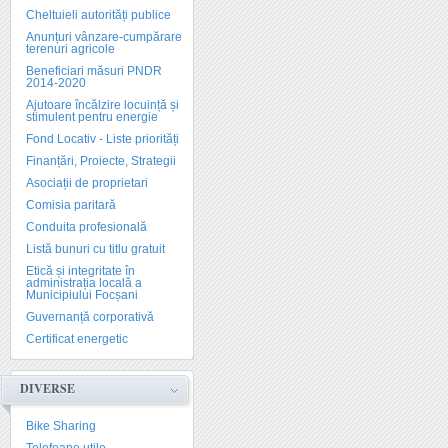
Cheltuieli autorități publice
Anunțuri vânzare-cumpărare
terenuri agricole
Beneficiari măsuri PNDR
2014-2020
Ajutoare încălzire locuință și
stimulent pentru energie
Fond Locativ - Liste priorități
Finanțări, Proiecte, Strategii
Asociații de proprietari
Comisia paritară
Conduita profesională
Listă bunuri cu titlu gratuit
Etică și integritate în
administrația locală a
Municipiului Focșani
Guvernanță corporativă
Certificat energetic
DIVERSE
Bike Sharing