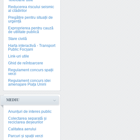
Telefoane utile
Reducerea riscului seismic
al clădirilor
Pregătire pentru situații de
urgență
Exproprierea pentru cauză
de utilitate publică
Stare civilă
Harta interactivă - Transport
Public Focșani
Link-uri utile
Ghid de reîntoarcere
Regulament concurs spații
verzi
Regulament concurs idei
amenajare Piața Unirii
MEDIU
Anunțuri de interes public
Colectarea separată și
reciclarea deșeurilor
Calitatea aerului
Parcuri și spații verzi