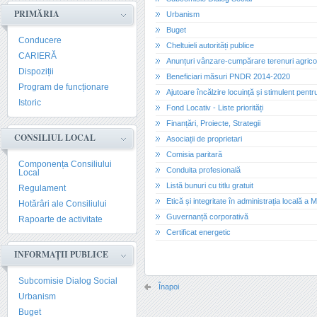
PRIMĂRIA
Urbanism
Buget
Conducere
Cheltuieli autorități publice
CARIERĂ
Anunțuri vânzare-cumpărare terenuri agrico
Dispoziții
Beneficiari măsuri PNDR 2014-2020
Program de funcționare
Ajutoare încălzire locuință și stimulent pentr
Istoric
Fond Locativ - Liste priorități
Finanțări, Proiecte, Strategii
CONSILIUL LOCAL
Asociații de proprietari
Comisia paritară
Componența Consiliului
Conduita profesională
Local
Listă bunuri cu titlu gratuit
Regulament
Etică și integritate în administrația locală a 
Hotărâri ale Consiliului
Guvernanță corporativă
Rapoarte de activitate
Certificat energetic
INFORMAȚII PUBLICE
Subcomisie Dialog Social
Înapoi
Urbanism
Buget