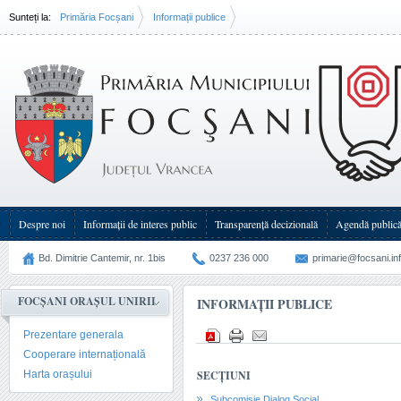
Sunteți la:
Primăria Focșani
Informații publice
Despre noi
Informații de interes public
Transparenţă decizională
Agendă public
Bd. Dimitrie Cantemir, nr. 1bis
0237 236 000
primarie@focsani.in
FOCȘANI ORAȘUL UNIRII
INFORMAȚII PUBLICE
Prezentare generala
Cooperare internațională
Harta orașului
SECȚIUNI
Subcomisie Dialog Social