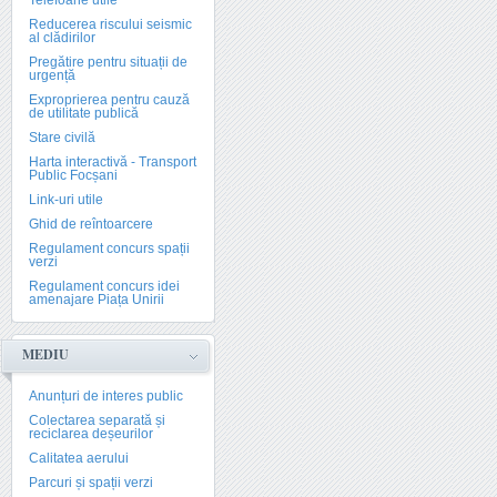
Telefoane utile
Reducerea riscului seismic
al clădirilor
Pregătire pentru situații de
urgență
Exproprierea pentru cauză
de utilitate publică
Stare civilă
Harta interactivă - Transport
Public Focșani
Link-uri utile
Ghid de reîntoarcere
Regulament concurs spații
verzi
Regulament concurs idei
amenajare Piața Unirii
MEDIU
Anunțuri de interes public
Colectarea separată și
reciclarea deșeurilor
Calitatea aerului
Parcuri și spații verzi