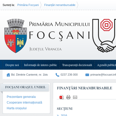
Sunteți la:
Primăria Focșani
Finanțări nerambursabile
Despre noi
Informații de interes public
Transparenţă decizională
Agendă public
Bd. Dimitrie Cantemir, nr. 1bis
0237 236 000
primarie@focsani.in
FOCȘANI ORAȘUL UNIRII
FINANȚĂRI NERAMBURSABILE
Prezentare generala
Cooperare internațională
Harta orașului
SECȚIUNI
2016