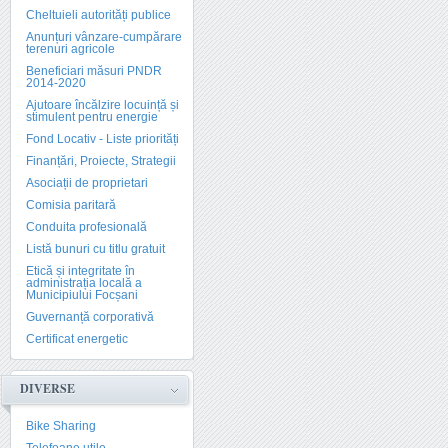
Cheltuieli autorități publice
Anunțuri vânzare-cumpărare
terenuri agricole
Beneficiari măsuri PNDR
2014-2020
Ajutoare încălzire locuință și
stimulent pentru energie
Fond Locativ - Liste priorități
Finanțări, Proiecte, Strategii
Asociații de proprietari
Comisia paritară
Conduita profesională
Listă bunuri cu titlu gratuit
Etică și integritate în
administrația locală a
Municipiului Focșani
Guvernanță corporativă
Certificat energetic
DIVERSE
Bike Sharing