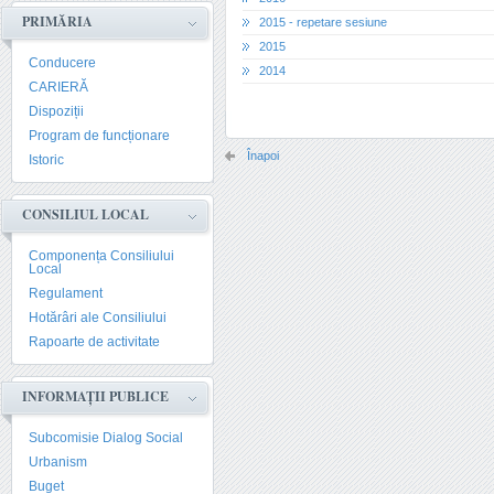
PRIMĂRIA
2015 - repetare sesiune
2015
Conducere
2014
CARIERĂ
Dispoziții
Program de funcționare
Înapoi
Istoric
CONSILIUL LOCAL
Componența Consiliului
Local
Regulament
Hotărâri ale Consiliului
Rapoarte de activitate
INFORMAȚII PUBLICE
Subcomisie Dialog Social
Urbanism
Buget