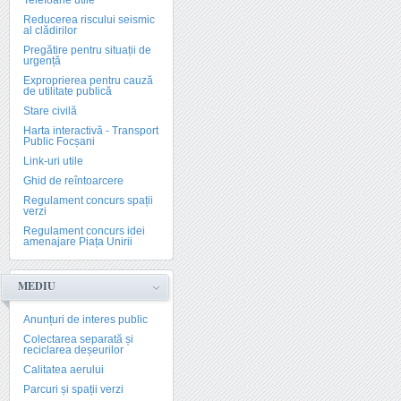
Telefoane utile
Reducerea riscului seismic
al clădirilor
Pregătire pentru situații de
urgență
Exproprierea pentru cauză
de utilitate publică
Stare civilă
Harta interactivă - Transport
Public Focșani
Link-uri utile
Ghid de reîntoarcere
Regulament concurs spații
verzi
Regulament concurs idei
amenajare Piața Unirii
MEDIU
Anunțuri de interes public
Colectarea separată și
reciclarea deșeurilor
Calitatea aerului
Parcuri și spații verzi