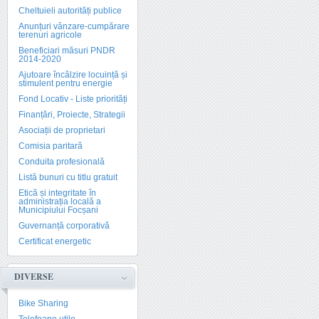
Cheltuieli autorități publice
Anunțuri vânzare-cumpărare
terenuri agricole
Beneficiari măsuri PNDR
2014-2020
Ajutoare încălzire locuință și
stimulent pentru energie
Fond Locativ - Liste priorități
Finanțări, Proiecte, Strategii
Asociații de proprietari
Comisia paritară
Conduita profesională
Listă bunuri cu titlu gratuit
Etică și integritate în
administrația locală a
Municipiului Focșani
Guvernanță corporativă
Certificat energetic
DIVERSE
Bike Sharing