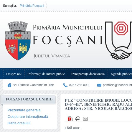
Sunteți la:
Primăria Focșani
PUZ ”Construire imobil locuințe colective D+P+4E”, beneficiar: Radu Alina și Radu Eugen, a
Nicolae Bălcescu, T.40, P. 2587
Despre noi
Informații de interes public
Transparenţă decizională
Agendă public
Bd. Dimitrie Cantemir, nr. 1bis
0237 236 000
primarie@focsani.in
FOCȘANI ORAȘUL UNIRII
PUZ ”CONSTRUIRE IMOBIL LOC
D+P+4E”, BENEFICIAR: RADU AL
ADRESA: STR. NICOLAE BĂLCESCU,
Prezentare generala
Cooperare internațională
Harta orașului
Fără aviz.