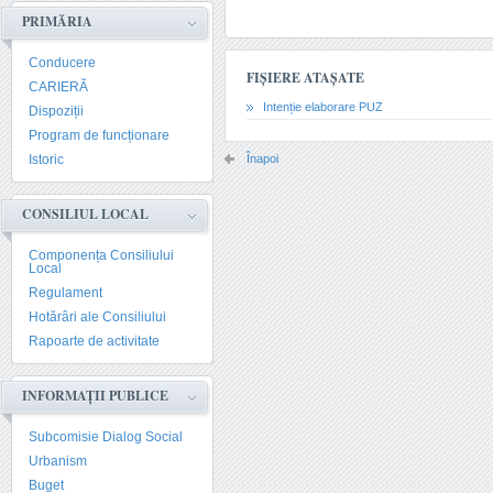
PRIMĂRIA
Conducere
FIȘIERE ATAȘATE
CARIERĂ
Intenție elaborare PUZ
Dispoziții
Program de funcționare
Istoric
Înapoi
CONSILIUL LOCAL
Componența Consiliului
Local
Regulament
Hotărâri ale Consiliului
Rapoarte de activitate
INFORMAȚII PUBLICE
Subcomisie Dialog Social
Urbanism
Buget