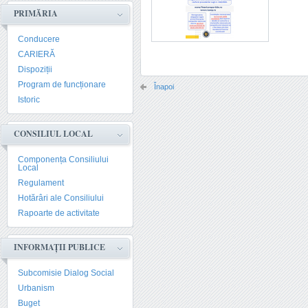
PRIMĂRIA
Conducere
CARIERĂ
Dispoziții
Program de funcționare
Înapoi
Istoric
CONSILIUL LOCAL
Componența Consiliului
Local
Regulament
Hotărâri ale Consiliului
Rapoarte de activitate
INFORMAȚII PUBLICE
Subcomisie Dialog Social
Urbanism
Buget