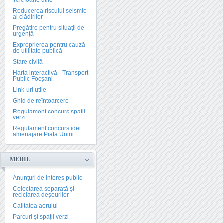
Telefoane utile
Reducerea riscului seismic
al clădirilor
Pregătire pentru situații de
urgență
Exproprierea pentru cauză
de utilitate publică
Stare civilă
Harta interactivă - Transport
Public Focșani
Link-uri utile
Ghid de reîntoarcere
Regulament concurs spații
verzi
Regulament concurs idei
amenajare Piața Unirii
MEDIU
Anunțuri de interes public
Colectarea separată și
reciclarea deșeurilor
Calitatea aerului
Parcuri și spații verzi