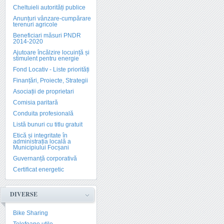
Cheltuieli autorități publice
Anunțuri vânzare-cumpărare
terenuri agricole
Beneficiari măsuri PNDR
2014-2020
Ajutoare încălzire locuință și
stimulent pentru energie
Fond Locativ - Liste priorități
Finanțări, Proiecte, Strategii
Asociații de proprietari
Comisia paritară
Conduita profesională
Listă bunuri cu titlu gratuit
Etică și integritate în
administrația locală a
Municipiului Focșani
Guvernanță corporativă
Certificat energetic
DIVERSE
Bike Sharing