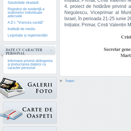
Inițiator, Primar, Cristi Valentin 
Salubritate stradală
4. proiect de hotărâre privind 
Registrul de evidență a
Negulescu, Viceprimar al Munic
sistemelor individuale
adecvate
Israel, în perioada 21-25 iunie 2
A.D.I. "Vrancea curată"
Inițiator, Primar, Cristi Valentin 
Instituții de mediu
Legislație și reglementări
Crist
Secretar gene
DATE CU CARACTER
PERSONAL
Mart
Informare privind strângerea
și prelucrarea datelor cu
caracter personal
Înapoi