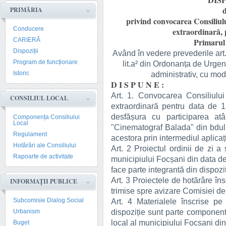
DISP
d
PRIMĂRIA
privind convocarea Consiliulu
Conducere
extraordinară, 
CARIERĂ
Primarul 
Dispoziții
Având în vedere prevederile art. 133
Program de funcționare
lit.a² din Ordonanța de Urgen
Istoric
administrativ, cu modi
D I S P U N E :
Art. 1. Convocarea Consiliului
CONSILIUL LOCAL
extraordinară pentru data de 
desfășura cu participarea atât
Componența Consiliului
Local
"Cinematograf Balada" din bdul. 
Regulament
acestora prin intermediul aplica
Hotărâri ale Consiliului
Art. 2 Proiectul ordinii de zi a
Rapoarte de activitate
municipiului Focșani din data de
face parte integrantă din dispoziț
Art. 3 Proiectele de hotărâre îns
INFORMAȚII PUBLICE
trimise spre avizare Comisiei de 
Subcomisie Dialog Social
Art. 4 Materialele înscrise pe
dispoziție sunt parte componentă
Urbanism
local al municipiului Focșani di
Buget