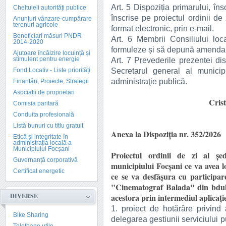
Art. 5 Dispoziția primarului, îns
Cheltuieli autorități publice
înscrise pe proiectul ordinii de 
Anunțuri vânzare-cumpărare
terenuri agricole
format electronic, prin e-mail.
Beneficiari măsuri PNDR
Art. 6 Membrii Consiliului loc
2014-2020
formuleze și să depună amendam
Ajutoare încălzire locuință și
stimulent pentru energie
Art. 7 Prevederile prezentei dis
Secretarul general al municip
Fond Locativ - Liste priorități
administraţie publică.
Finanțări, Proiecte, Strategii
Asociații de proprietari
Crist
Comisia paritară
Conduita profesională
Listă bunuri cu titlu gratuit
Anexa la Dispoziția nr. 352/2026
Etică și integritate în
administrația locală a
Municipiului Focșani
Proiectul ordinii de zi al șed
Guvernanță corporativă
municipiului Focșani ce va avea l
Certificat energetic
ce se va desfășura cu participarea
"Cinematograf Balada" din bdul. 
DIVERSE
acestora prin intermediul aplicaț
1. proiect de hotărâre privind
Bike Sharing
delegarea gestiunii serviciului p