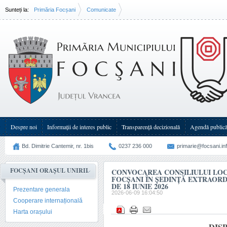
Sunteți la:
Primăria Focșani
Comunicate
Convocarea Consiliului Local al Municipiului Focşani în şedinţă(...)
Despre noi
Informații de interes public
Transparenţă decizională
Agendă public
Bd. Dimitrie Cantemir, nr. 1bis
0237 236 000
primarie@focsani.in
FOCȘANI ORAȘUL UNIRII
CONVOCAREA CONSILIULUI LOC
FOCŞANI ÎN ŞEDINŢĂ EXTRAORD
DE 18 IUNIE 2026
Prezentare generala
2026-06-09 16:04:50
Cooperare internațională
Harta orașului