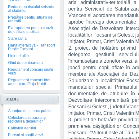
Telefoane utile
aria administrativ-teritorială
Reducerea riscului seismic
pentru Serviciul de Salubrizare
al clădirilor
Vrancea și acordarea mandatului
Pregătire pentru situații de
urgență
aprobe întreaga documentație 
Asociației de Dezvoltare Interc
Exproprierea pentru cauză
de utilitate publică
localităților Focșani și Golești, 
Stare civilă
Inițiator, Primar, Cristi Valentin 
Harta interactivă - Transport
2. proiect de hotărâre privind
Public Focșani
delegarea gestiunii serviciu
Link-uri utile
înfrumuseţare a zonelor verzi, a p
Ghid de reîntoarcere
joacă pentru copii aflate în admi
Regulament concurs spații
verzi
membre ale Asociației de Dezv
Salubrizare a localităților Focș
Regulament concurs idei
amenajare Piața Unirii
mandatului special Primarului
documentație de atribuire în 
MEDIU
Dezvoltare Intercomunitară pent
Focșani și Golești, județul Vran
Anunțuri de interes public
Inițiator, Primar, Cristi Valentin 
Colectarea separată și
3. proiect de hotărâre privind 
reciclarea deșeurilor
premierea câștigătorilor Concu
Calitatea aerului
Focșani - "Viitorul este al Tău. 
Parcuri și spații verzi