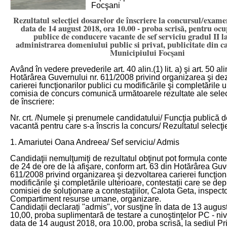
Focşani
Rezultatul selecţiei dosarelor de înscriere la concursul/exame
data de 14 august 2018, ora 10.00 - proba scrisă, pentru ocu
publice de conducere vacante de sef serviciu gradul II l
administrarea domeniului public si privat, publicitate din c
Municipiului Focşani
Având în vedere prevederile art. 40 alin.(1) lit. a) şi art. 50 ali
Hotărârea Guvernului nr. 611/2008 privind organizarea şi de
carierei funcţionarilor publici cu modificările şi completările u
comisia de concurs comunică următoarele rezultate ale selec
de înscriere:
Nr. crt. /Numele şi prenumele candidatului/ Funcţia publică 
vacantă pentru care s-a înscris la concurs/ Rezultatul selecţi
1. Amariutei Oana Andreea/ Sef serviciu/ Admis
Candidaţii nemulţumiţi de rezultatul obţinut pot formula conte
de 24 de ore de la afişare, conform art. 63 din Hotărârea Guve
611/2008 privind organizarea şi dezvoltarea carierei funcţiona
modificările şi completările ulterioare, contestații care se de
comisiei de soluţionare a contestaţiilor, Calota Geta, inspecto
Compartiment resurse umane, organizare.
Candidații declarați "admis", vor susţine în data de 13 augus
10,00, proba suplimentară de testare a cunoştinţelor PC - niv
data de 14 august 2018, ora 10.00, proba scrisă, la sediul Pr