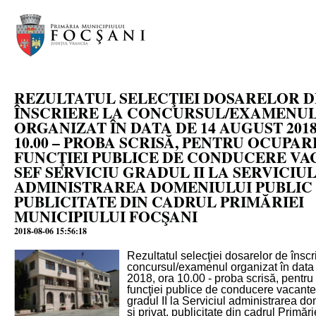
REZULTATUL SELECŢIEI DOSARELOR D
ÎNSCRIERE LA CONCURSUL/EXAMENU
ORGANIZAT ÎN DATA DE 14 AUGUST 2018
10.00 – PROBA SCRISĂ, PENTRU OCUPA
FUNCŢIEI PUBLICE DE CONDUCERE VA
SEF SERVICIU GRADUL II LA SERVICIU
ADMINISTRAREA DOMENIULUI PUBLIC S
PUBLICITATE DIN CADRUL PRIMĂRIEI
MUNICIPIULUI FOCŞANI
2018-08-06 15:56:18
Rezultatul selecţiei dosarelor de înscr
concursul/examenul organizat în data
2018, ora 10.00 - proba scrisă, pentr
funcţiei publice de conducere vacante
gradul II la Serviciul administrarea do
si privat, publicitate din cadrul Primăr