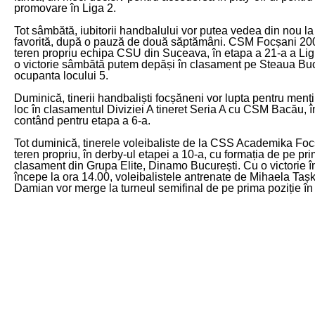
promovare în Liga 2.
Tot sâmbătă, iubitorii handbalului vor putea vedea din nou la
favorită, după o pauză de două săptămâni. CSM Focșani 200
teren propriu echipa CSU din Suceava, în etapa a 21-a a Lig
o victorie sâmbătă putem depăși în clasament pe Steaua Buc
ocupanta locului 5.
Duminică, tinerii handbaliști focșăneni vor lupta pentru menț
loc în clasamentul Diviziei A tineret Seria A cu CSM Bacău, î
contând pentru etapa a 6-a.
Tot duminică, tinerele voleibaliste de la CSS Academika Foc
teren propriu, în derby-ul etapei a 10-a, cu formația de pe pri
clasament din Grupa Elite, Dinamo București. Cu o victorie î
începe la ora 14.00, voleibalistele antrenate de Mihaela Tașk
Damian vor merge la turneul semifinal de pe prima poziție în