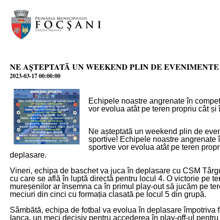
NE AȘTEPTATĂ UN WEEKEND PLIN DE EVENIMENTE
2023-03-17 00:00:00
Echipele noastre angrenate în competiț
vor evolua atât pe teren propriu cât și
Ne așteptată un weekend plin de eve
sportive! Echipele noastre angrenate î
sportive vor evolua atât pe teren propri
deplasare.
Vineri, echipa de baschet va juca în deplasare cu CSM Târg
cu care se află în luptă directă pentru locul 4. O victorie pe t
mureșenilor ar însemna ca în primul play-out să jucăm pe ter
meciuri din cinci cu formația clasată pe locul 5 din grupă.
Sâmbătă, echipa de fotbal va evolua în deplasare împotriva fo
Ianca, un meci decisiv pentru accederea în play-off-ul pentru