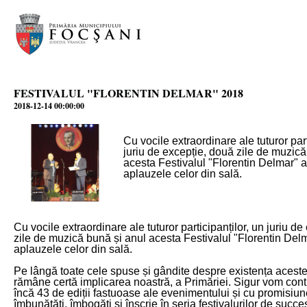
FESTIVALUL "FLORENTIN DELMAR" 2018
2018-12-14 00:00:00
Cu vocile extraordinare ale tuturor part
juriu de excepție, două zile de muzică
acesta Festivalul "Florentin Delmar" a
aplauzele celor din sală.
Cu vocile extraordinare ale tuturor participanților, un juriu d
zile de muzică bună și anul acesta Festivalul "Florentin Delm
aplauzele celor din sală.
Pe lângă toate cele spuse și gândite despre existența acestei
rămâne certă implicarea noastră, a Primăriei. Sigur vom con
încă 43 de ediții fastuoase ale evenimentului și cu promisiun
îmbunătăți, îmbogăți și înscrie în seria festivalurilor de succe