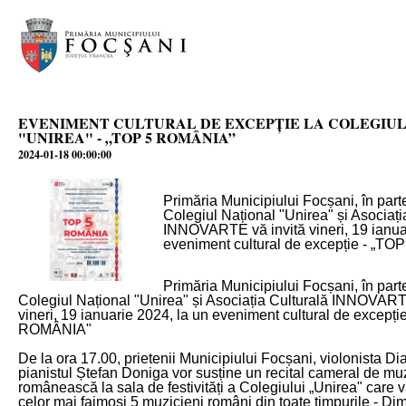
EVENIMENT CULTURAL DE EXCEPȚIE LA COLEGIU
"UNIREA" - „TOP 5 ROMÂNIA”
2024-01-18 00:00:00
Primăria Municipiului Focșani, în part
Colegiul Național "Unirea" și Asociați
INNOVARTE vă invită vineri, 19 ianua
eveniment cultural de excepție - „T
Primăria Municipiului Focșani, în part
Colegiul Național "Unirea" și Asociația Culturală INNOVART
vineri, 19 ianuarie 2024, la un eveniment cultural de excepți
ROMÂNIA"
De la ora 17.00, prietenii Municipiului Focșani, violonista Di
pianistul Ștefan Doniga vor susține un recital cameral de mu
românească la sala de festivități a Colegiului „Unirea" care v
celor mai faimoși 5 muzicieni români din toate timpurile - Dim