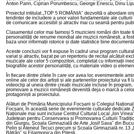
Anton Pann, Ciprian Porumbescu, George Enescu, Dinu Lipat
Proiectul intitulat „TOP 5 ROMÂNIA" dezvoltă o abordare ori
tendinței de includere a unor valori fundamentale ale culturii 
de comunicare accesibil și atractiv mai cu seamă pentru publi
Clasamentul celor mai faimoși 5 muzicieni români din toate t
personalități de renume mondial ale muzicii românești, a fost
baza unor informații istorice și date statistice bine documenta
Aceste concluzii vor fi expuse în cadrul unui program cultura
variat și atractiv, bazat pe un repertoriu de recital alcătuit exc
muzicale ale celor 5 compozitori, completat cu informații ined
biografiile acestor personalități, cu materiale video și elemen
În fiecare dintre zilele în care vor avea loc evenimentele amin
online ale celor doi artiști și ale partenerilor proiectului va fi
videoclip al uneia dintre creații muzicale incluse în program,
promovare a muzicii românești devenită deja o marcă a celor
protagoniști ai proiectului.
Alături de Primăria Municipiului Focșani și Colegiul Național
Focșani, în această serie de evenimente culturale dedicate Zi
Naționale mai sunt incluse Centrul Cultural Local „Ion Vinea"
Județean pentru Conservarea și Promovarea Culturii Tradiți
din Giurgiu, Școala Gimnazială de Arte „Iosif Sava" din Bucu
Pelin și Ateneul Tecuci precum și Școala Gimnazială nr. 13 „
Bătrân" și Filarmonica din Pitești.