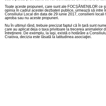
Toate aceste propuneri, care sunt ale FOCȘĂNENILOR ce și
opinia în cadrul acestei dezbateri publice, urmează să intre î
Consiliului Local din data de 29 iunie 2017, consilierii locali 
aproba sau nu aceste propuneri.
Nu în ultimul rând, trebuie precizat faptul că în țară sunt nu
care au aplicat deja o taxa privitoare la trecerea animalelor
întreţinere. De exemplu, la Iaşi, există o hotărâre a Consiliului
Craiova, decizia este lăsată la latitudinea asociaţiei.