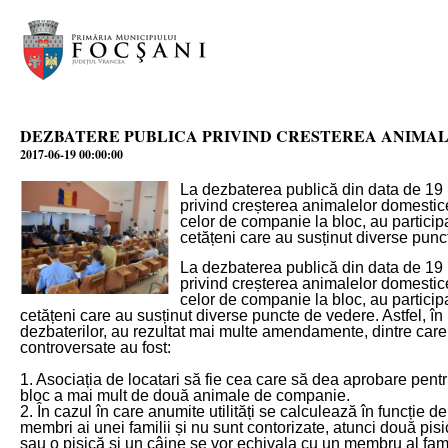
DEZBATERE PUBLICA PRIVIND CRESTEREA ANIMA
2017-06-19 00:00:00
La dezbaterea publică din data de 19
privind creșterea animalelor domestice
celor de companie la bloc, au particip
cetățeni care au susținut diverse punc
La dezbaterea publică din data de 19
privind creșterea animalelor domestice
celor de companie la bloc, au particip
cetățeni care au susținut diverse puncte de vedere. Astfel, î
dezbaterilor, au rezultat mai multe amendamente, dintre care
controversate au fost:
1. Asociația de locatari să fie cea care să dea aprobare pentr
bloc a mai mult de două animale de companie.
2. În cazul în care anumite utilități se calculează în funcție 
membri ai unei familii și nu sunt contorizate, atunci două pisi
sau o pisică și un câine se vor echivala cu un membru al fami