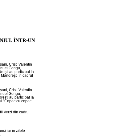
NIUL ÎNTR-UN
șani, Cristi Valentin
manuel Gongu,
rești au participat la
i Mândreşti în cadrul
șani, Cristi Valentin
manuel Gongu,
rești au participat la
ului "Copac cu copac
ii Verzi din cadrul
ci iar în zilele
.