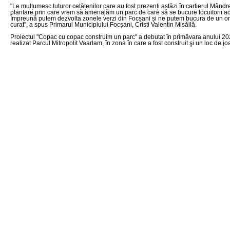
"Le mulțumesc tuturor cetățenilor care au fost prezenți astăzi în cartierul Mândr
plantare prin care vrem să amenajăm un parc de care să se bucure locuitorii ace
Împreună putem dezvolta zonele verzi din Focșani și ne putem bucura de un or
curat", a spus Primarul Municipiului Focșani, Cristi Valentin Misăilă.
Proiectul "Copac cu copac construim un parc" a debutat în primăvara anului 20
realizat Parcul Mitropolit Vaarlam, în zona în care a fost construit şi un loc de jo