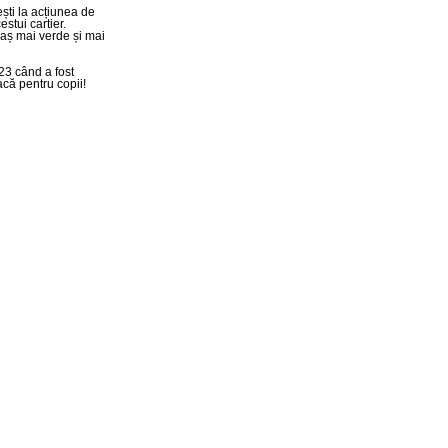
ești la acțiunea de
stui cartier.
aș mai verde și mai
23 când a fost
acă pentru copii!