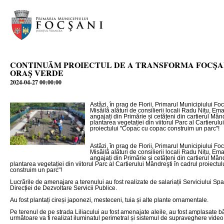
CONTINUĂM PROIECTUL DE A TRANSFORMA FOCŞA
ORAŞ VERDE
2024-04-27 00:00:00
Astăzi, în prag de Florii, Primarul Municipiului Foc
Misăilă alături de consilierii locali Radu Nițu, E
angajați din Primărie și cetățeni din cartierul Mând
plantarea vegetației din viitorul Parc al Cartierulu
proiectului "Copac cu copac construim un parc"!
Astăzi, în prag de Florii, Primarul Municipiului Foc
Misăilă alături de consilierii locali Radu Nițu, E
angajați din Primărie și cetățeni din cartierul Mând
plantarea vegetației din viitorul Parc al Cartierului Mândreşti în cadrul proiect
construim un parc"!
Lucrările de amenajare a terenului au fost realizate de salariații Serviciului Spaț
Direcției de Dezvoltare Servicii Publice.
Au fost plantați cireși japonezi, mesteceni, tuia și alte plante ornamentale.
Pe terenul de pe strada Liliacului au fost amenajate aleile, au fost amplasate băn
următoare va fi realizat iluminatul perimetral și sistemul de supraveghere video