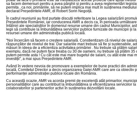
poate să facă o primărie este să mediatizeze aceste proiecte care ajută mediu
sa facem demersuri pentru a avea pârghii și pentru a avea reglementări legisla
permita , ca noi, primăriile, să ne putem implica mai mult în susținerea mediulu
declarat Președintele AMR, dl Robert Sorin Negoiță.
În cadrul reuniunii au fost purtate discuții referitoare la Legea salarizării promu
Președintele României, iar conducerea AMR a decis ca, în perioada următoare,
întâlniri ale specialiștilor în domeniul resurse umane din cadrul Municipiilor, ast
legii să contribuie la îmbunătățrea serviciilor publice furnizate de municipii și la 
resursei umane din administrația publică locală.
"Noi încercăm să facem o creștere salarială. Constientizam că nivelul de salariz
răspunzător de nivelul de trai. Dar salariile mari trebuie să fie și sustenabile, 
măsuri în ideea de a eficientiza activitatea primăriei . Nu trebuie să plătim salari
exemplu, dacă ne putem face treaba cu 30 de oameni, nu trebuie să plătim 35 
putem permite asta ! Cu cât este mai mare bugetul de salarii, cu atât este mai 
investiții", a mai spus Președintele AMR.
Având în vedere nevoia de promovare a exemplelor de bune practici din admini
locală, Comitetul Director a decis organizarea Galei AMR care are ca obiectiv
performanței adminstrației publice locale din România.
Cu această ocazie, AMR va acorda premii de excelență atât primarilor, municipiilor
personalităților care au contribuit la îmbunătățirea și eficientizarea serviciilor la 
colaboratorilor și partenerilor activi în susținerea dezvoltării locale.