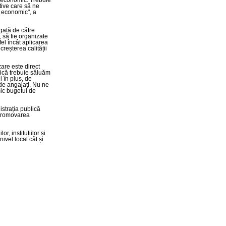
l economic. Trebuie
tive care să ne
i economic", a
lgată de către
 să fie organizate
fel încât aplicarea
creșterea calității
are este direct
adică trebuie săluăm
i în plus, de
de angajaţi. Nu ne
mic bugetul de
strația publică
 promovarea
, instituțiilor și
nivel local cât și