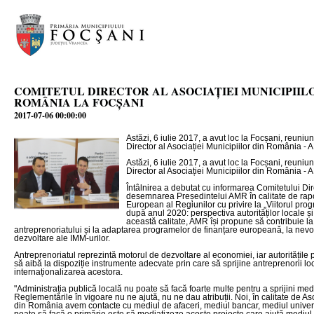
COMITETUL DIRECTOR AL ASOCIAȚIEI MUNICIPIIL
ROMÂNIA LA FOCȘANI
2017-07-06 00:00:00
Astăzi, 6 iulie 2017, a avut loc la Focșani, reuni
Director al Asociației Municipiilor din România - 
Astăzi, 6 iulie 2017, a avut loc la Focșani, reuni
Director al Asociației Municipiilor din România - 
Întâlnirea a debutat cu informarea Comitetului Di
desemnarea Președintelui AMR în calitate de rapo
European al Regiunilor cu privire la „Viitorul p
după anul 2020: perspectiva autorităților locale și
această calitate, AMR își propune să contribuie 
antreprenoriatului și la adaptarea programelor de finanțare europeană, la nevoi
dezvoltare ale IMM-urilor.
Antreprenoriatul reprezintă motorul de dezvoltare al economiei, iar autoritățile 
să aibă la dispoziție instrumente adecvate prin care să sprijine antreprenorii loc
internaționalizarea acestora.
"Administrația publică locală nu poate să facă foarte multe pentru a sprijini medi
Reglementările în vigoare nu ne ajută, nu ne dau atribuții. Noi, în calitate de As
din România avem contacte cu mediul de afaceri, mediul bancar, mediul univer