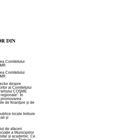
OR DIN
unea Comitetului
AMR.
unea Comitetului
AMR.
rector despre
rtor al Comitetului
rogramului COSME
 regionale". În
la promovarea
le de finanțare și de
publice locale trebuie
ali și
ul de afaceri.
ociație a Municipiilor
sitar și academic. Ce