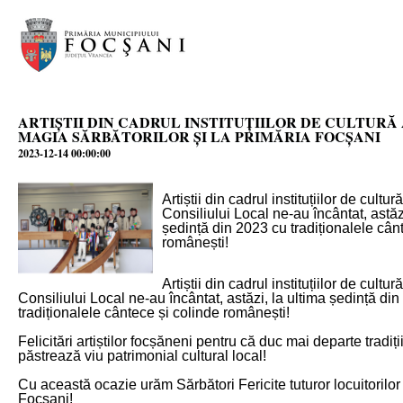
ARTIȘTII DIN CADRUL INSTITUȚIILOR DE CULTURĂ
MAGIA SĂRBĂTORILOR ȘI LA PRIMĂRIA FOCȘANI
2023-12-14 00:00:00
Artiștii din cadrul instituțiilor de cult
Consiliului Local ne-au încântat, astăz
ședință din 2023 cu tradiționalele cân
românești!
Artiștii din cadrul instituțiilor de cult
Consiliului Local ne-au încântat, astăzi, la ultima ședință di
tradiționalele cântece și colinde românești!
Felicitări artiștilor focșăneni pentru că duc mai departe tradiți
păstrează viu patrimonial cultural local!
Cu această ocazie urăm Sărbători Fericite tuturor locuitorilor
Focșani!