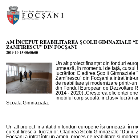
AM ÎNCEPUT REABILITAREA ȘCOLII GIMNAZIALE “
ZAMFIRESCU” DIN FOCȘANI
2019-10-15 00:00:00
Un alt proiect finanțat din fonduri euro
urmează, în momentul de față, cursul f
lucrărilor. Cladirea Școlii Gimnaziale 
Zamfirescu" din Focșani a intrat într-
de reabilitare și modernizare printr-un 
din Fondul European de Dezvoltare 
2014 - 2020) „Creșterea eficienței ene
imobilul corp școală, inclusiv lucrări 
Școala Gimnazială.
Un alt proiect finanțat din fonduri europene își urmează, în m
cursul firesc al lucrărilor. Cladirea Școlii Gimnaziale "Duiliu
Focșani a intrat într-un amplu proces de reabilitare și modern