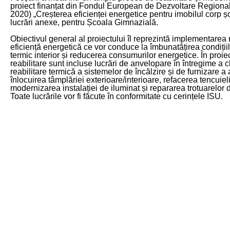
proiect finanțat din Fondul European de Dezvoltare Region
2020) „Creșterea eficienței energetice pentru imobilul corp șc
lucrări anexe, pentru Școala Gimnazială.
Obiectivul general al proiectului îl reprezintă implementarea
eficiență energetică ce vor conduce la îmbunatățirea condițiil
termic interior și reducerea consumurilor energetice. În proie
reabilitare sunt incluse lucrări de anvelopare în întregime a cl
reabilitare termică a sistemelor de încălzire și de furnizare a
înlocuirea tâmplăriei exterioare/interioare, refacerea tencuiel
modernizarea instalației de iluminat și repararea trotuarelor din
Toate lucrările vor fi făcute în conformitate cu cerințele ISU.