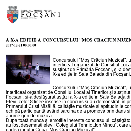
A X-A EDITIE A CONCURSULUI "MOS CRACIUN MUZ
2017-12-21 00:00:00
Concursului "Moș Crăciun Muzical", u
interliceal organizat de Consiliul Local 
susținut de Primăria Focșani, și-a des
X-a ediție în Sala Balada din Focșani.
Concursului "Moș Crăciun Muzical", u
interliceal organizat de Consiliul Local al Tinerilor și susținu
Focșani, și-a desfășurat astăzi a X-a ediție în Sala Balada d
Elevii celor 8 licee înscrise în concurs și-au demonstrat, în p
Primarului Cristi Misăilă, calitățile muzicale și aptitudinile co
echipă participantă având sarcina de a promova prin dans și
anume gen de muzică.
Dupa toată munca și emotiile inerente concursului, câștigători
au fost desemnați elevii Colegiului Tehnic „Ion Mincu", care a
partea juriului Cupa „Moș Crăciun Muzical".