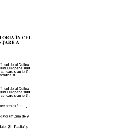
TORIA ÎN CEL
INȚARE A
în cel de-al Doilea
Uniuni Europene sunt
cei care s-au jertfit
cratică și
în cel de-al Doilea
Uniuni Europene sunt
cei care s-au jertfit
pace pentru întreaga
le datorăm Ziua de 9
aior Gh. Pastia" și