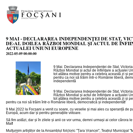
9 MAI - DECLARAREA INDEPENDENȚEI DE STAT, VIC
DE-AL DOILEA RĂZBOI MONDIAL ȘI ACTUL DE ÎNFI
ACTUALEI UNIUNI EUROPENE
2022-05-09 00:00:00
9 Mai. Declararea Independenței de Stat, Victoria 
Război Mondial și actul de înființare a actualei 
tot atâtea motive pentru a celebra această zi și pe 
pentru ca noi să trăim într-o Românie liberă, demo
independentă
9 Mai. Declararea Independenței de Stat, Victoria 
Război Mondial și actul de înființare a actualei 
tot atâtea motive pentru a celebra această zi și pe 
pentru ca noi să trăim într-o Românie liberă, democratică și independentă❗️
9 Mai 2022 la Focșani a venit cu soare, cu veselie și mai ales cu speranță de 
Europă, acum dar și pentru generațiile viitoare.
Să fim astăzi, dar și în zilele și anii ce vor urma, demni urmași ai celor cărora 
Mai❗️
Mulțumim artiștilor de la Ansamblul folcloric "Țara Vrancei", Teatrul Municipal "M