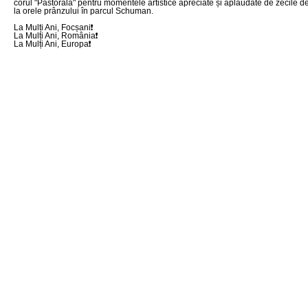
corul "Pastorala" pentru momentele artistice apreciate și aplaudate de zecile d
la orele prânzului în parcul Schuman.
La Mulți Ani, Focșani❗️
La Mulți Ani, România❗️
La Mulți Ani, Europa❗️