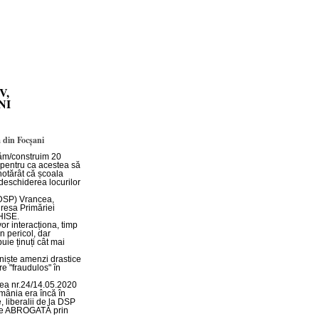
V,
NI
 din Focșani
tăm/construim 20
e pentru ca acestea să
 hotărât că școala
edeschiderea locurilor
(DSP) Vrancea,
dresa Primăriei
HISE.
or interacționa, timp
n pericol, dar
uie ținuți cât mai
niște amenzi drastice
tre "fraudulos" în
rea nr.24/14.05.2020
mânia era încă în
 liberalii de la DSP
este ABROGATĂ prin