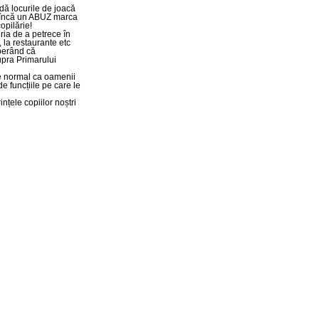
dă locurile de joacă
tă încă un ABUZ marca
opilărie!
uria de a petrece în
 la restaurante etc
sperând că
upra Primarului
ste normal ca oamenii
e funcțiile pe care le
nțele copiilor noștri