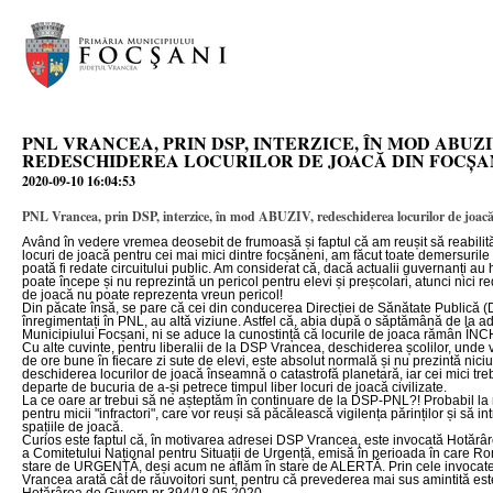
PNL VRANCEA, PRIN DSP, INTERZICE, ÎN MOD ABUZI
REDESCHIDEREA LOCURILOR DE JOACĂ DIN FOCȘA
2020-09-10 16:04:53
PNL Vrancea, prin DSP, interzice, în mod ABUZIV, redeschiderea locurilor de joacă
Având în vedere vremea deosebit de frumoasă și faptul că am reușit să reabili
locuri de joacă pentru cei mai mici dintre focșăneni, am făcut toate demersuril
poată fi redate circuitului public. Am considerat că, dacă actualii guvernanți au
poate începe și nu reprezintă un pericol pentru elevi și preșcolari, atunci nici r
de joacă nu poate reprezenta vreun pericol!
Din păcate însă, se pare că cei din conducerea Direcției de Sănătate Publică 
înregimentați în PNL, au altă viziune. Astfel că, abia după o săptămână de la a
Municipiului Focșani, ni se aduce la cunostință că locurile de joaca rămân ÎNC
Cu alte cuvinte, pentru liberalii de la DSP Vrancea, deschiderea școlilor, unde v
de ore bune în fiecare zi sute de elevi, este absolut normală și nu prezintă niciu
deschiderea locurilor de joacă înseamnă o catastrofă planetară, iar cei mici treb
departe de bucuria de a-și petrece timpul liber locuri de joacă civilizate.
La ce oare ar trebui să ne așteptăm în continuare de la DSP-PNL?! Probabil la 
pentru micii "infractori", care vor reuși să păcălească vigilența părinților și să in
spațiile de joacă.
Curios este faptul că, în motivarea adresei DSP Vrancea, este invocată Hotărâ
a Comitetului Național pentru Situații de Urgență, emisă în perioada în care Ro
stare de URGENȚĂ, deși acum ne aflăm în stare de ALERTĂ. Prin cele invocate,
Vrancea arată cât de răuvoitori sunt, pentru că prevederea mai sus amintită 