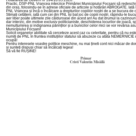
Hotărârea de Guvern nr 394/18.05.2020.
Practic, DSP-PNL Vrancea interzice Primăriei Municipiului Focșani să redeschi
din oraș, folosindu-se în adrese oficiale de articole și hotărâri ABROGATE. Ia
PNL Vrancea și încă o încălcare a drepturilor copiilor noștri de a se bucura de c
Stimați cetățeni, iată cum cei din PNL își bat joc de copiii noștri, răpindu-le buc
aer liber poate ultimele zile călduroase din acest an! Au dat drumul la cazinouri,
dar interzic, din motive exclusiv politicianiste, deschiderea locurilor de joacă, 
nemulțumirea și indignarea părinților și a bunicilor celor mici se vor revărsa as
Municipiului Focșani!
Solicit organelor abilitate să cerceteze acest caz cu celeritate, pentru că nu e
numiți de PNL în fruntea instituțiilor statului să abuzeze cu atâta NEMERNICIE d
ocupă!
Pentru interesele voastre politice meschine, nu mai țineti cont nici măcar de dori
și sunteți dispuși chiar să încălcați legea!
Să vă fie RUȘINE!
Primar
Cristi Valentin Misăilă